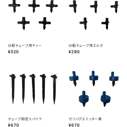
分配チューブ用ティー
分配チューブ用エルボ
¥320
¥280
チューブ固定スパイク
ゼリバグエミッター青
¥670
¥670